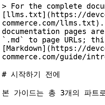
> For the complete docu
[llms.txt](https://devc
commerce.com/llms.txt).
documentation pages are
`.md` to page URLs; thi
[Markdown](https://devc
commerce.com/guide/intr
# 시작하기 전에

본 가이드는 총 3개의 파트로