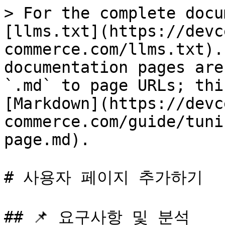
> For the complete docu
[llms.txt](https://devc
commerce.com/llms.txt).
documentation pages are
`.md` to page URLs; thi
[Markdown](https://devc
commerce.com/guide/tuni
page.md).

# 사용자 페이지 추가하기

## 📌 요구사항 및 분석
