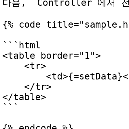
다음, `Controller`에서 
{% code title="sample.h
```html

<table border="1">

    <tr>

        <td>{=setData}</td>

    </tr>

</table>

```

{% endcode %}
