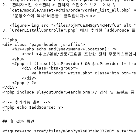
2. `관리자스킨 소스관리 > 관리자 스킨소스 보기` 에서 \

   `data/module/Asset/Admin/order/order_list_all.php` 파일을 선택한 후, \

   `'운영소스에 복사'버튼을` 클릭합니다.<br>

   <figure><img src="/files/bjNY6EJMSqrV4cM4Vf6u" alt=""><figcaption></figcaption></figure>

3. `OrderListAllController.php` 에서 추가한 `addSrouce`
```php

<div class="page-header js-affix">

    <h3><?php echo end($naviMenu->location); ?>

        <small>취소/환불/반품/교환을 포함한 전체 주문리스트입니다.</small>

    </h3>

    <?php if (!isset($isProvider) && $isProvider != true) { ?>

        <div class="btn-group">

            <a href="order_write.php" class="btn btn-red-line">수기주문 등록</a>

        </div>

    <?php } ?>

</div>

<?php include $layoutOrderSearchForm;// 검색 및 프린트 폼 
<!-- 추가기능 출력 -->

<?php echo $addSource; ?>

```

## 🔖 결과 확인
