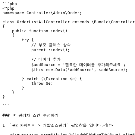
```php

<?php

namespace Controller\Admin\Order;

class OrderListAllController extends \Bundle\Controller
{

    public function index()

    {

        try {

            // 부모 클래스 상속

            parent::index();

            // 데이터 추가

            $addSource = '필요한 데이터를 추가해주세요';

            $this->setData('addSource', $addSource);

        } catch (\Exception $e) {

            throw $e;

        }

    }

}

```

### 📌 관리자 스킨 수정하기

1. `관리자페이지 > 개발소스관리` 팝업창을 엽니다.<br>

   <figure><img src="/files/WSledqW1WuNcgTWuVtyg" alt=""><figcaption></figcaption></figure>
