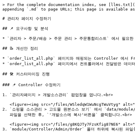
> For the complete documentation index, see [llms.txt](
appending `.md` to page URLs; this page is available as
# 관리자 페이지 수정하기

## 📌 요구사항 및 분석

* `관리자 > 주문/배송 > 주문 관리 > 주문통합리스트` 에서 필요한
## 📝 개선안 정리

* `order_list_all.php` 페이지와 매핑되는 Controller 에서
* `order_list_all.php` 페이지에서 컨트롤러에서 전달받은 데이
## 🛠️ 커스터마이징 진행

### 📌 Controller 수정하기

1. `관리자페이지 > 개발소스관리` 팝업창을 엽니다.<br>

   <figure><img src="/files/WSledqW1WuNcgTWuVtyg" alt=""><figcaption></figcaption></figure>

2. `쇼핑몰 소스관리 > 고도몰 원본소스 보기` 에서 `data/module/Bundle
   파일을 선택한 후, `'개발소스에 복사'버튼을` 클릭합니다.<br>

   <figure><img src="/files/g8KQJTy7FzsKfig87NE6" alt=""><figcaption></figcaption></figure>

3. `module/Controller/Admin/Order` 폴더 하위에 복사된 파