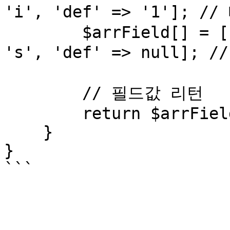
'i', 'def' => '1']; /
        $arrField[] = ['val' => 'testId', 'typ' => 
's', 'def' => null]; 
        // 필드값 리턴

        return $arrField;

    }

}
