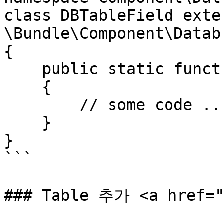
class DBTableField exten
\Bundle\Component\Datab
{

    public static function methodName()

    {

        // some code ...

    }

}

```

### Table 추가 <a href="