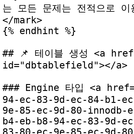
는 모든 문제는 전적으로 이
</mark>

{% endhint %}

## 📌 테이블 생성 <a href=
id="dbtablefield"></a>

### Engine 타입 <a href=
94-ec-83-9d-ec-84-b1-ec
9e-85-ec-9d-80-innodb-e
b4-eb-b8-94-ec-83-9d-ec
83-80-ec-9e-85-ec-9d-80