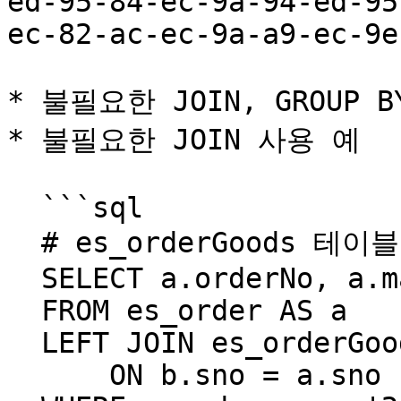
ed-95-84-ec-9a-94-ed-95
ec-82-ac-ec-9a-a9-ec-9e
* 불필요한 JOIN, GROUP 
* 불필요한 JOIN 사용 예

  ```sql

  # es_orderGoods 테이블의 컬럼을 사용하지 않음

  SELECT a.orderNo, a.mallSno, a.memNo  

  FROM es_order AS a 

  LEFT JOIN es_orderGoods AS b 

      ON b.sno = a.sno
