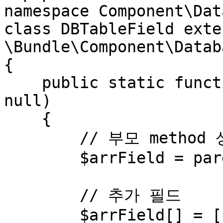
namespace Component\Dat
class DBTableField exten
\Bundle\Component\Datab
{

    public static function tableGoods($conf = 
null)

    {

        // 부모 method 상속

        $arrField = parent::tableGoods($conf);

        // 추가 필드

        $arrField[] = ['val' => 'testNo', 'typ' => 