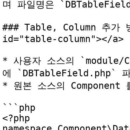
며 파일명은 `DBTableField
### Table, Column 추가 방
id="table-column"></a>

* 사용자 소스의 `module/C
에 `DBTableField.php
* 원본 소스의 Componen
```php

<?php

namespace Component\Dat