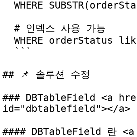
  WHERE SUBSTR(orderStatus, 1, 1) = 'o'

  # 인덱스 사용 가능

  WHERE orderStatus like 'o%'

  ```

## 📌 솔루션 수정

### DBTableField <a hre
id="dbtablefield"></a>

#### DBTableField 란 <a 