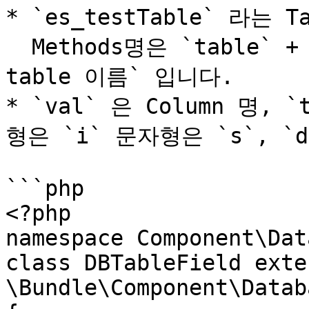
* `es_testTable` 라는 T
  Methods명은 `table` + `es_를 뺀 첫문자 대문자인 
table 이름` 입니다.

* `val` 은 Column 명, 
형은 `i` 문자형은 `s`, `
```php

<?php

namespace Component\Dat
class DBTableField exten
\Bundle\Component\Datab