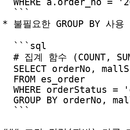
  WHERE a.order_no = '20240415001010'

  ```

* 불필요한 GROUP BY 사용 
  ```sql

  # 집계 함수 (COUNT, SUM, MAX 등) 없이 GROUP BY 사용

  SELECT orderNo, mallSno 

  FROM es_order

  WHERE orderStatus = 'o1'

  GROUP BY orderNo, mallSno

  ```
