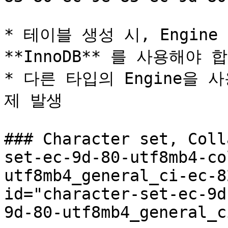
* 테이블 생성 시, Engin
**InnoDB** 를 사용해야 합
* 다른 타입의 Engine을
제 발생

### Character set, Coll
set-ec-9d-80-utf8mb4-co
utf8mb4_general_ci-ec-8
id="character-set-ec-9d
9d-80-utf8mb4_general_c