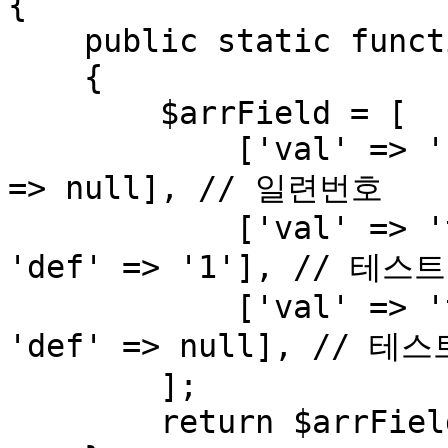
{

    public static function tableTestTable()

    {

        $arrField = [

            ['val' => 'sno', 'typ' => 'i', 'def' 
=> null], // 일련번호

            ['val' => 'testNo', 'typ' => 'i', 
'def' => '1'], // 테스트
            ['val' => 'testId', 'typ' => 's', 
'def' => null], // 테
        ];

        return $arrField;
