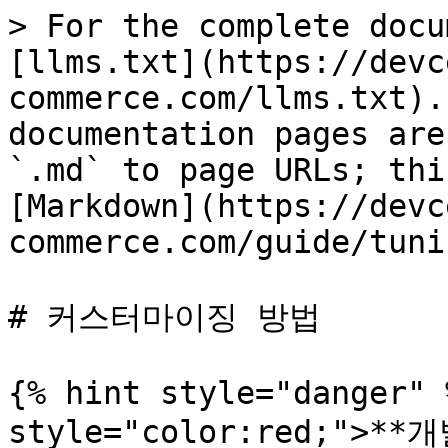
> For the complete docu
[llms.txt](https://devc
commerce.com/llms.txt).
documentation pages are
`.md` to page URLs; thi
[Markdown](https://devc
commerce.com/guide/tuni
# 커스터마이징 방법

{% hint style="danger" 
style="color:red;"